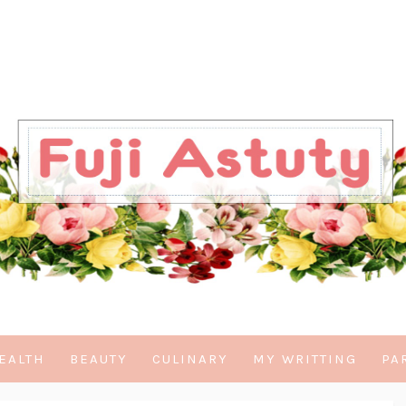
EALTH
BEAUTY
CULINARY
MY WRITTING
PA