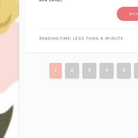
BACA
READING TIME:
LESS THAN A MINUTE
1
2
3
4
5