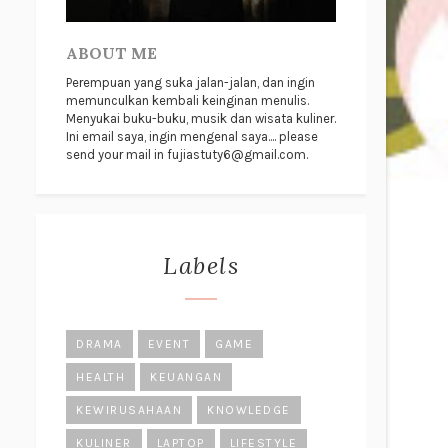
ABOUT ME
Perempuan yang suka jalan-jalan, dan ingin
memunculkan kembali keinginan menulis.
Menyukai buku-buku, musik dan wisata kuliner.
Ini email saya, ingin mengenal saya.... please
send your mail in fujiastuty6@gmail.com.
Labels
DRAMA
EVENT
GAME
HEALTH
KEUANGAN
KEWIRUSAHAAN
KNOWLEDGE
KULINER
LAPTOP
LIFESTYLE