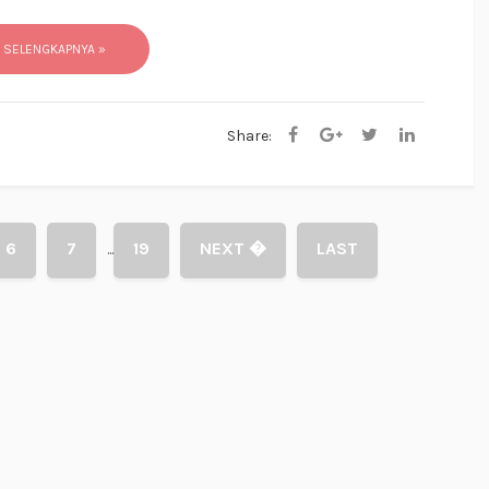
 SELENGKAPNYA »
Share:
6
7
19
NEXT �
LAST
...