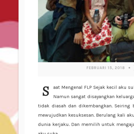
FEBRUARI 15, 2018
Saat Mengenal FLP Sejak kecil aku suka menulis dan membaca cerpen juga majalah bobo.
Namun sangat disayangkan keluarg
tidak diasah dan dikembangkan. Seiring 
mewujudkan kesuksesan. Berulang kali aku
dunia kerjaku. Dan memilih untuk mengaja
aku suka...