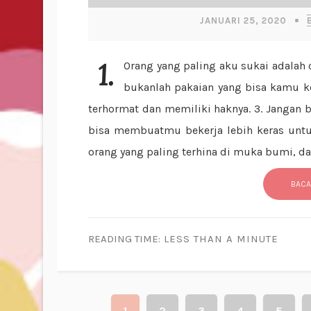
JANUARI 25, 2020
1. Orang yang paling aku sukai adalah orang yang mau menunjukkan kesalahanku. 2. Wanita
bukanlah pakaian yang bisa kamu ke
terhormat dan memiliki haknya. 3. Jangan be
bisa membuatmu bekerja lebih keras untu
orang yang paling terhina di muka bumi, d
BACA
READING TIME:
LESS THAN A MINUTE
1
2
3
4
5