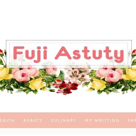
EALTH
BEAUTY
CULINARY
MY WRITTING
PA