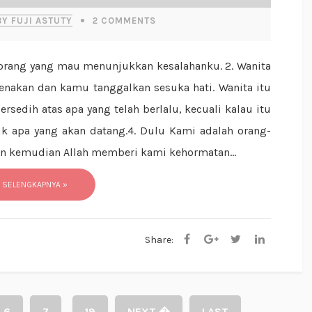
BY FUJI ASTUTY
2
COMMENTS
nakan dan kamu tanggalkan sesuka hati. Wanita itu
rsedih atas apa yang telah berlalu, kecuali kalau itu
k apa yang akan datang.4. Dulu Kami adalah orang-
an kemudian Allah memberi kami kehormatan...
 SELENGKAPNYA »
Share:
6
7
19
NEXT �
LAST