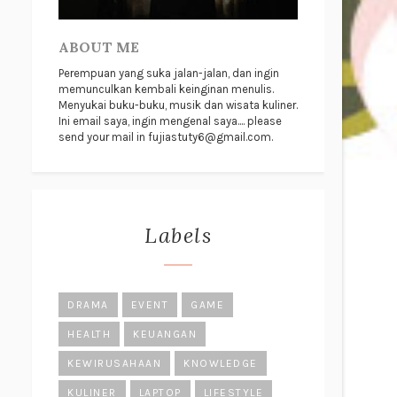
ABOUT ME
Perempuan yang suka jalan-jalan, dan ingin
memunculkan kembali keinginan menulis.
Menyukai buku-buku, musik dan wisata kuliner.
Ini email saya, ingin mengenal saya.... please
send your mail in fujiastuty6@gmail.com.
Labels
DRAMA
EVENT
GAME
HEALTH
KEUANGAN
KEWIRUSAHAAN
KNOWLEDGE
KULINER
LAPTOP
LIFESTYLE