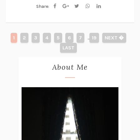
Share:
1
2
3
4
5
6
7
19
NEXT �
...
LAST
About Me