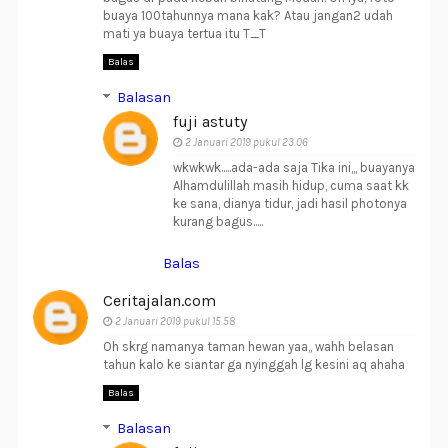
buaya 100tahunnya mana kak? Atau jangan2 udah
mati ya buaya tertua itu T_T
Balas
Balasan
fuji astuty
2 Januari 2019 pukul 23.06
wkwkwk.....ada-ada saja Tika ini,,, buayanya
Alhamdulillah masih hidup, cuma saat kk
ke sana, dianya tidur, jadi hasil photonya
kurang bagus.....
Balas
Ceritajalan.com
2 Januari 2019 pukul 15.58
Oh skrg namanya taman hewan yaa,, wahh belasan
tahun kalo ke siantar ga nyinggah lg kesini aq ahaha
Balas
Balasan