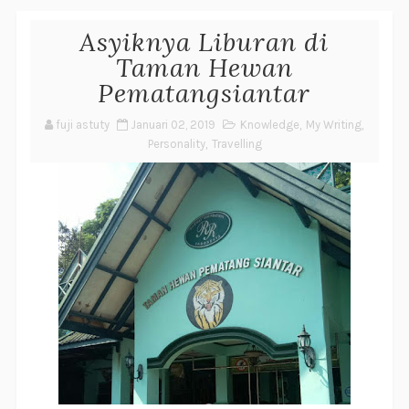
Asyiknya Liburan di
Taman Hewan
Pematangsiantar
fuji astuty
Januari 02, 2019
Knowledge
,
My Writing
,
Personality
,
Travelling