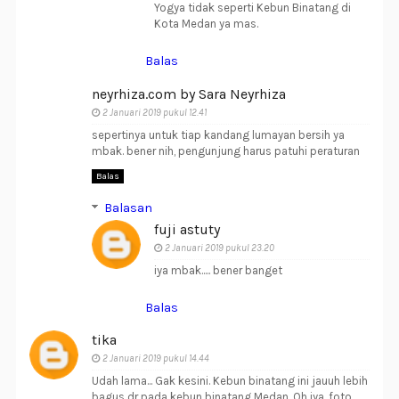
Yogya tidak seperti Kebun Binatang di
Kota Medan ya mas.
Balas
neyrhiza.com by Sara Neyrhiza
2 Januari 2019 pukul 12.41
sepertinya untuk tiap kandang lumayan bersih ya
mbak. bener nih, pengunjung harus patuhi peraturan
Balas
Balasan
fuji astuty
2 Januari 2019 pukul 23.20
iya mbak..... bener banget
Balas
tika
2 Januari 2019 pukul 14.44
Udah lama... Gak kesini. Kebun binatang ini jauuh lebih
bagus dr pada kebun binatang Medan. Oh iya, foto