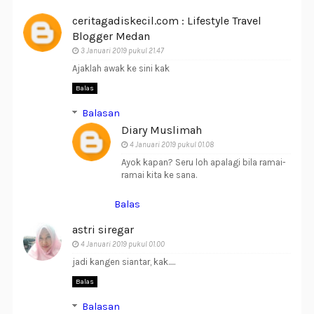
ceritagadiskecil.com : Lifestyle Travel
Blogger Medan
3 Januari 2019 pukul 21.47
Ajaklah awak ke sini kak
Balas
Balasan
Diary Muslimah
4 Januari 2019 pukul 01.08
Ayok kapan? Seru loh apalagi bila ramai-
ramai kita ke sana.
Balas
astri siregar
4 Januari 2019 pukul 01.00
jadi kangen siantar, kak.....
Balas
Balasan