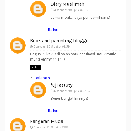
Diary Muslimah
4 Januari 2019 pukul 01.08
sama mbak.... saya pun demikian :D
Balas
Book and parenting blogger
5 Januari 2019 pukul 09.59
Bagus ini kak jadi salah satu destinasi untuk murid
murid emmy rihlah :)
Balas
Balasan
fuji astuty
6 Januari 2019 pukul 22.56
Bener banget Emmy :)
Balas
Pangeran Muda
5 Januari 2019 pukul 10.31