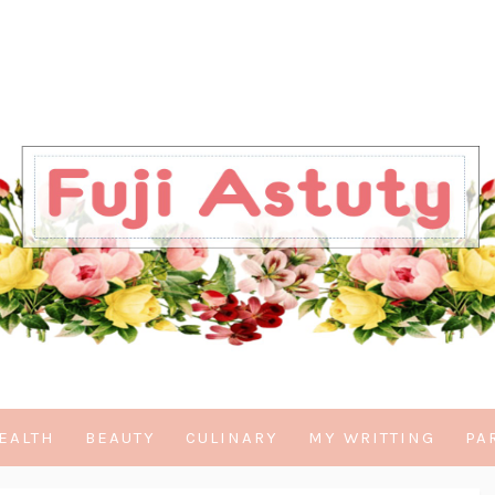
EALTH
BEAUTY
CULINARY
MY WRITTING
PA