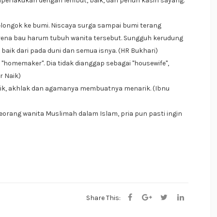
diperlakukan dengan lembut, baik, dan penuh kasih sayang.
longok ke bumi. Niscaya surga sampai bumi terang
ena bau harum tubuh wanita tersebut. Sungguh kerudung
 baik dari pada duni dan semua isnya. (HR Bukhari)
 "homemaker". Dia tidak dianggap sebagai "housewife",
r Naik)
antik, akhlak dan agamanya membuatnya menarik. (Ibnu
eorang wanita Muslimah dalam Islam, pria pun pasti ingin
Share This: