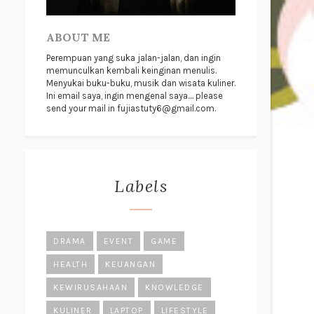
ABOUT ME
Perempuan yang suka jalan-jalan, dan ingin
memunculkan kembali keinginan menulis.
Menyukai buku-buku, musik dan wisata kuliner.
Ini email saya, ingin mengenal saya.... please
send your mail in fujiastuty6@gmail.com.
Labels
DRAMA
EVENT
GAME
HEALTH
KEUANGAN
KEWIRUSAHAAN
KNOWLEDGE
KULINER
LAPTOP
LIFESTYLE