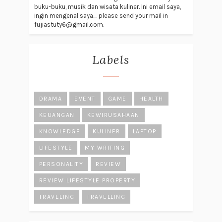
buku-buku, musik dan wisata kuliner. Ini email saya,
ingin mengenal saya.... please send your mail in
fujiastuty6@gmail.com.
Labels
DRAMA
EVENT
GAME
HEALTH
KEUANGAN
KEWIRUSAHAAN
KNOWLEDGE
KULINER
LAPTOP
LIFESTYLE
MY WRITING
PERSONALITY
REVIEW
REVIEW LIFESTYLE PROPERTY
TRAVELING
TRAVELLING