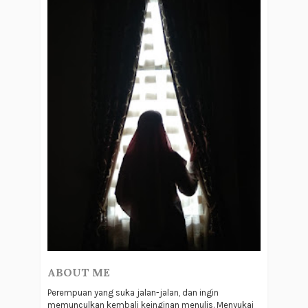
ABOUT ME
Perempuan yang suka jalan-jalan, dan ingin
memunculkan kembali keinginan menulis. Menyukai