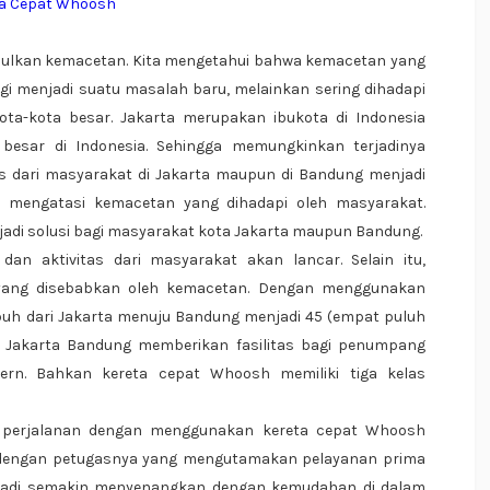
ta Cepat Whoosh
bulkan kemacetan. Kita mengetahui bahwa kemacetan yang
agi menjadi suatu masalah baru, melainkan sering dihadapi
ota-kota besar. Jakarta merupakan ibukota di Indonesia
esar di Indonesia. Sehingga memungkinkan terjadinya
as dari masyarakat di Jakarta maupun di Bandung menjadi
uk mengatasi kemacetan yang dihadapi oleh masyarakat.
jadi solusi bagi masyarakat kota Jakarta maupun Bandung.
 dan aktivitas dari masyarakat akan lancar. Selain itu,
 yang disebabkan oleh kemacetan. Dengan menggunakan
puh dari Jakarta menuju Bandung menjadi 45 (empat puluh
pat Jakarta Bandung memberikan fasilitas bagi penumpang
ern. Bahkan kereta cepat Whoosh memiliki tiga kelas
 perjalanan dengan menggunakan kereta cepat Whoosh
 dengan petugasnya yang mengutamakan pelayanan prima
menjadi semakin menyenangkan dengan kemudahan di dalam