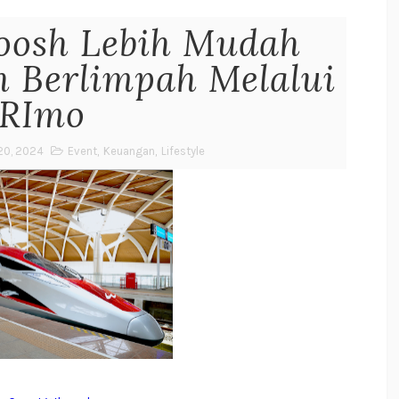
hoosh Lebih Mudah
h Berlimpah Melalui
RImo
20, 2024
Event
,
Keuangan
,
Lifestyle