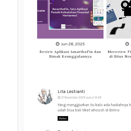
Jun 28, 2025
Review Aplikasi AmarthaFin dan
Mereview Fi
Simak Keunggulannya
di Situs No
Lita Lestianti
21 November 2024 pukul 14.49
Yang menggiurkan itu kalo ada hadiahnya 
udah bisa beli tiket whoosh di Brimo
Balas