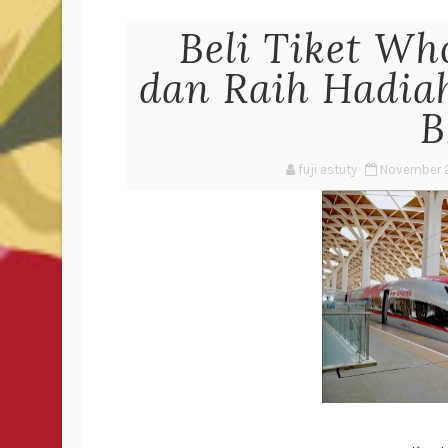
Beli Tiket W
dan Raih Hadia
B
fuji astuty
November 