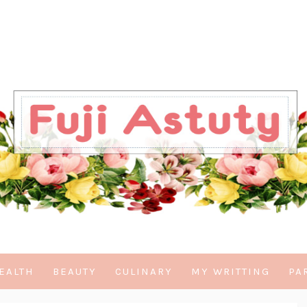
EALTH
BEAUTY
CULINARY
MY WRITTING
PA