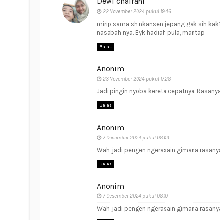
Dewi chairani
22 November 2024 pukul 19.46
mirip sama shinkansen jepang gak sih kak
nasabah nya. Byk hadiah pula, mantap
Balas
Anonim
23 November 2024 pukul 17.28
Jadi pingin nyoba kereta cepatnya. Rasanya
Balas
Anonim
7 Desember 2024 pukul 08.09
Wah, jadi pengen ngerasain gimana rasanya
Balas
Anonim
7 Desember 2024 pukul 08.10
Wah, jadi pengen ngerasain gimana rasanya