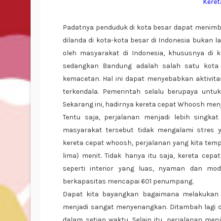
Kere
Padatnya penduduk di kota besar dapat menim
dilanda di kota-kota besar di Indonesia bukan l
oleh masyarakat di Indonesia, khususnya di k
sedangkan Bandung adalah salah satu kota b
kemacetan. Hal ini dapat menyebabkan aktivit
terkendala. Pemerintah selalu berupaya unt
Sekarang ini, hadirnya kereta cepat Whoosh men
Tentu saja, perjalanan menjadi lebih singkat
masyarakat tersebut tidak mengalami stres
kereta cepat whoosh, perjalanan yang kita tem
lima) menit. Tidak hanya itu saja, kereta ce
seperti interior yang luas, nyaman dan mod
berkapasitas mencapai 601 penumpang.
Dapat kita bayangkan bagaimana melakukan
menjadi sangat menyenangkan. Ditambah lagi
dalam setiap waktu. Selain itu, perjalanan 