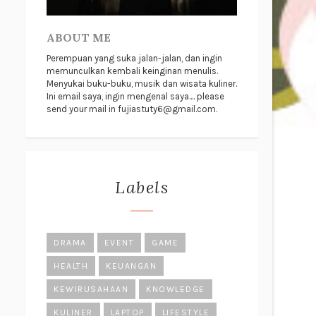
ABOUT ME
Perempuan yang suka jalan-jalan, dan ingin
memunculkan kembali keinginan menulis.
Menyukai buku-buku, musik dan wisata kuliner.
Ini email saya, ingin mengenal saya.... please
send your mail in fujiastuty6@gmail.com.
Labels
DRAMA
EVENT
GAME
HEALTH
KEUANGAN
KEWIRUSAHAAN
KNOWLEDGE
KULINER
LAPTOP
LIFESTYLE