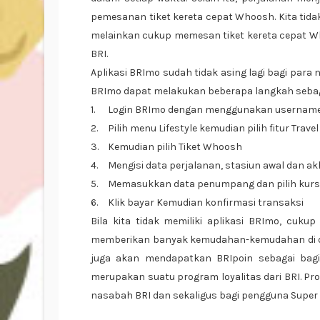
pemesanan tiket kereta cepat Whoosh. Kita tidak 
melainkan cukup memesan tiket kereta cepat Wh
BRI.
Aplikasi BRImo sudah tidak asing lagi bagi para
BRImo dapat melakukan beberapa langkah sebaga
1.
Login BRImo dengan menggunakan username
2.
Pilih menu Lifestyle kemudian pilih fitur Travel
3.
Kemudian pilih Tiket Whoosh
4.
Mengisi data perjalanan, stasiun awal dan ak
5.
Memasukkan data penumpang dan pilih kurs
6.
Klik bayar Kemudian konfirmasi transaksi
Bila kita tidak memiliki aplikasi BRImo, cuku
memberikan banyak kemudahan-kemudahan di dala
juga akan mendapatkan BRIpoin sebagai bag
merupakan suatu program loyalitas dari BRI. Pr
nasabah BRI dan sekaligus bagi pengguna Super