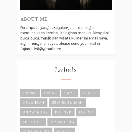
ABOUT ME
Perempuan yang suka jalan-jalan, dan ingin
memunculkan kembali keinginan menulis. Menyukai
buku-buku, musik dan wisata kuliner. Ini email saya,
ingin mengenal saya.... please send your mail in
fujiastuty6@gmail.com.
Labels
DRAMA
EVENT
GAME
HEALTH
KEUANGAN
KEWIRUSAHAAN
KNOWLEDGE
KULINER
LAPTOP
LIFESTYLE
MY WRITING
PERSONALITY
REVIEW