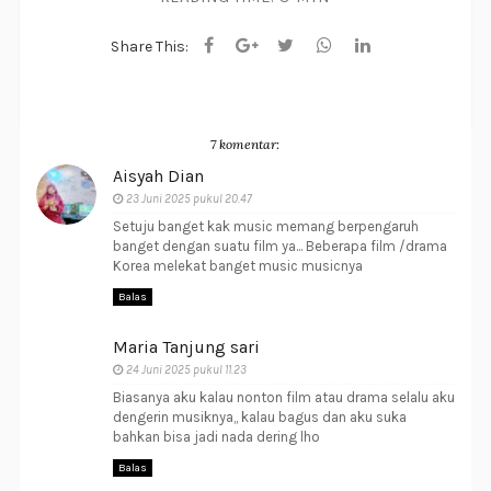
Share This:
7 komentar:
Aisyah Dian
23 Juni 2025 pukul 20.47
Setuju banget kak music memang berpengaruh
banget dengan suatu film ya... Beberapa film /drama
Korea melekat banget music musicnya
Balas
Maria Tanjung sari
24 Juni 2025 pukul 11.23
Biasanya aku kalau nonton film atau drama selalu aku
dengerin musiknya,, kalau bagus dan aku suka
bahkan bisa jadi nada dering lho
Balas