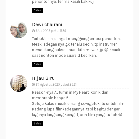
penontonnya. Terima kasih kak Fuji
Balas
Dewi chairani
1 Juli 2025 pukul 11.39
Terbukti sih, sangat menggiring emosi penonton.
Meski adegan nya gk terlalu sedih, tp instrumen
mendukung sukses buat kita mewek jg 😁 kcuali
saat nonton mode suara d kecilkan.
Balas
Hijau Biru
24 Agustus 2025 pukul 23.24
Reason-nya Autumn in My Heart ikonik dan
memorable banget!
Setuju kalau musik emang se-ngefek itu untuk film.
Kadang lupa film/adegannya, tapi begitu dengar
lagunya langsung keingat, ooh film yang itu toh 😁
Balas