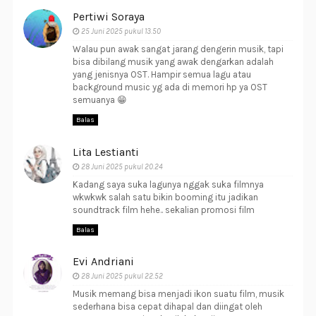
Pertiwi Soraya
25 Juni 2025 pukul 13.50
Walau pun awak sangat jarang dengerin musik, tapi
bisa dibilang musik yang awak dengarkan adalah
yang jenisnya OST. Hampir semua lagu atau
background music yg ada di memori hp ya OST
semuanya 😁
Balas
Lita Lestianti
28 Juni 2025 pukul 20.24
Kadang saya suka lagunya nggak suka filmnya
wkwkwk salah satu bikin booming itu jadikan
soundtrack film hehe.. sekalian promosi film
Balas
Evi Andriani
28 Juni 2025 pukul 22.52
Musik memang bisa menjadi ikon suatu film, musik
sederhana bisa cepat dihapal dan diingat oleh